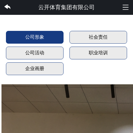
云开体育集团有限公司
云开体育集团有限公司
公司形象
社会责任
公司活动
职业培训
企业画册