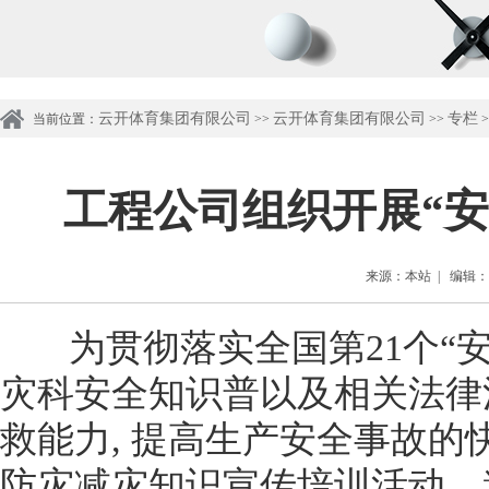
云开体育集团有限公司
云开体育集团有限公司
专栏
当前位置：
>>
>>
>
工程公司组织开展“
来源：本站 | 编辑：管理
为贯彻落实全国第21个“安
灾科安全知识普以及相关法律
救能力, 提高生产安全事故的
防灾减灾知识宣传培训活动，