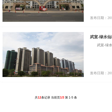
发布日期：
20
武宣-绿水仙
武宣-绿
发布日期：
20
共
12
条记录 当前页
1/3
第 1-5 条