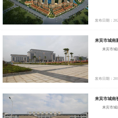
发布日期：
20
来宾市城南
来宾市城
发布日期：
20
来宾市城南
来宾市城