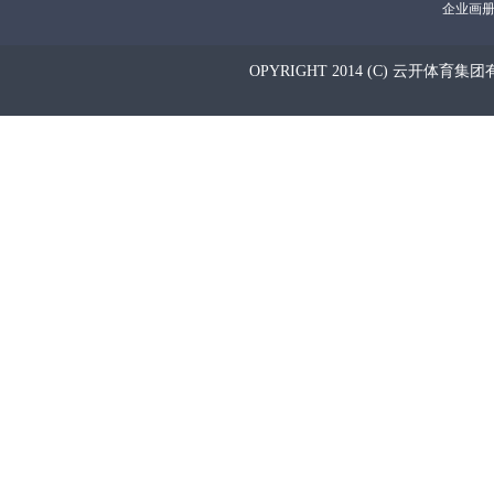
企业画
OPYRIGHT 2014 (C) 云开体育集团