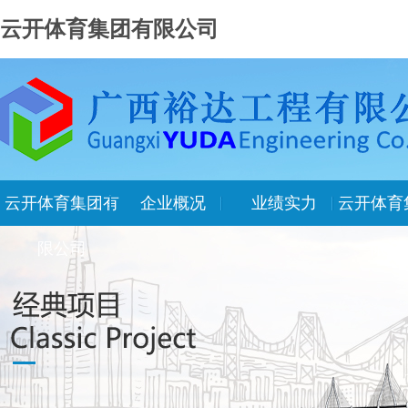
云开体育集团有限公司
云开体育集团有
企业概况
业绩实力
云开体育
限公司
限公