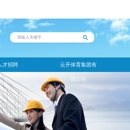
人才招聘
云开体育集团有
限公司