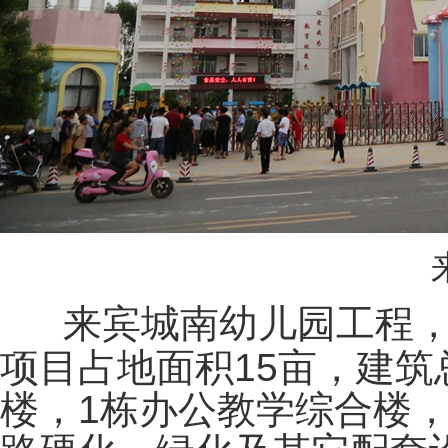
来宾城南幼儿园工程
项目占地面积15亩，
建筑
楼
，
1栋
办公教学综合
楼
，