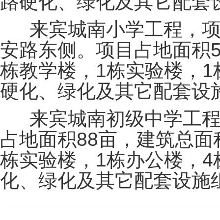
路硬化、绿化及其它配套
来宾城南小学工程，项
安路东侧。
项目占地面积5
栋
教学楼
，1栋
实验楼
，1
硬化、绿化及其它配套设
来宾城南初级中学工程
占地面积88亩，建筑总面积
栋实验楼，1栋办公楼，4
化、绿化及其它配套设施