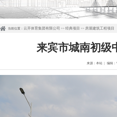
云开体育集团有限公司
经典项目
房屋建筑工程项目
当前位置：
>>
>>
来宾市城南初级
来源：本站 | 编辑：管理