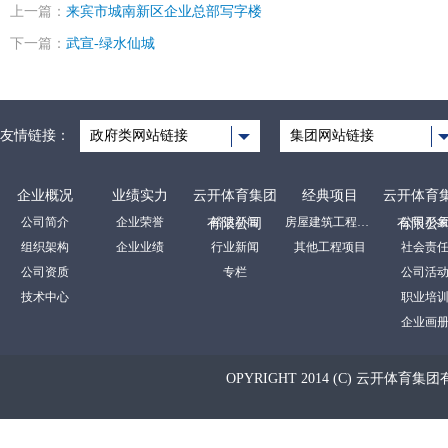
上一篇：
来宾市城南新区企业总部写字楼
下一篇：
武宣-绿水仙城
友情链接：
政府类网站链接
集团网站链接
企业概况
业绩实力
云开体育集团
经典项目
云开体育
公司简介
企业荣誉
裕达新闻
房屋建筑工程项目
公司形
有限公司
有限公
组织架构
企业业绩
行业新闻
其他工程项目
社会责
公司资质
专栏
公司活
技术中心
职业培
企业画
OPYRIGHT 2014 (C) 云开体育集团