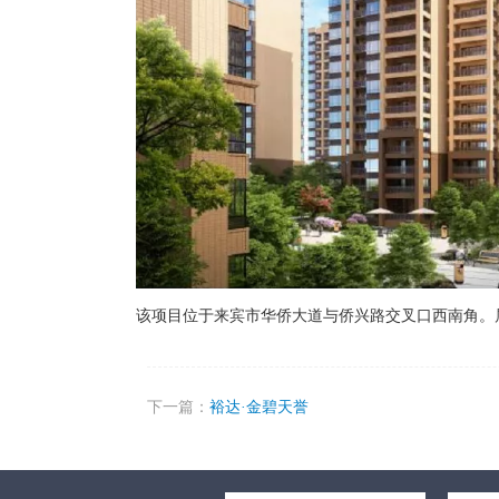
该项目位于来宾市华侨大道与侨兴路交叉口西南角。属
下一篇：
裕达·金碧天誉