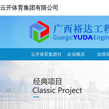
云开体育集团有限公司
云开体育集团有
企业概况
业绩
限公司