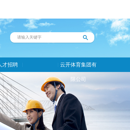
人才招聘
云开体育集团有
限公司