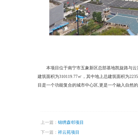
本项目位于南宁市五象新区总部基地凯旋路与云英路
建筑面积为310119.77㎡，其中地上总建筑面积为2
目是一个功能复合的城市中心区,更是一个融入自然
上一篇：
锦绣森邻项目
下一篇：
祥云苑项目