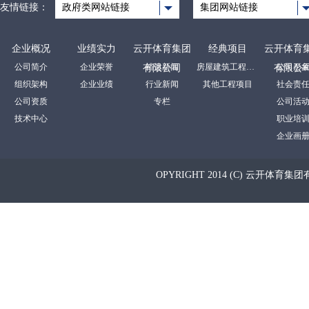
友情链接：
政府类网站链接
集团网站链接
企业概况
业绩实力
云开体育集团
经典项目
云开体育
公司简介
企业荣誉
裕达新闻
房屋建筑工程项目
公司形
有限公司
有限公
组织架构
企业业绩
行业新闻
其他工程项目
社会责
公司资质
专栏
公司活
技术中心
职业培
企业画
OPYRIGHT 2014 (C) 云开体育集团