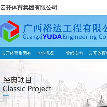
云开体育集团有限公司
云开体育集团有
企业概况
业绩实力
云开体育
限公司
限公