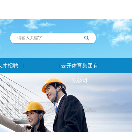
人才招聘
云开体育集团有
限公司