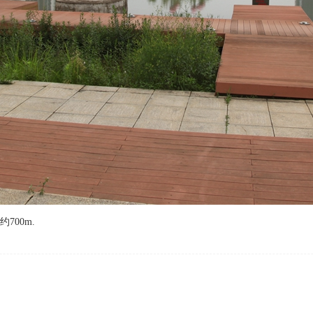
约
700m.