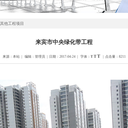
其他工程项目
来宾市中央绿化带工程
T
T
来源：本站 | 编辑：管理员 | 日期：2017-04-24 | 字体：
T
| 点击量：8211