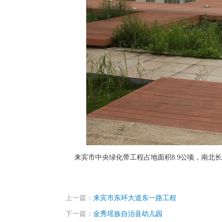
来宾市中央绿化带工程占地面积
8.9
公顷，南北长
上一篇：
来宾市东环大道东一路工程
下一篇：
金秀瑶族自治县幼儿园