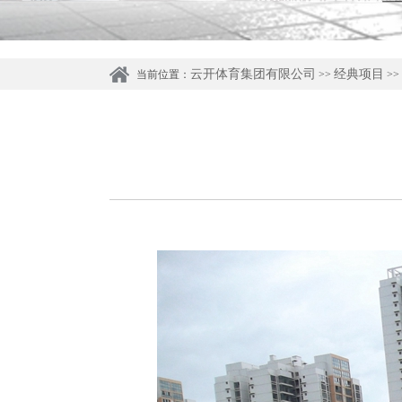
云开体育集团有限公司
经典项目
当前位置：
>>
>>