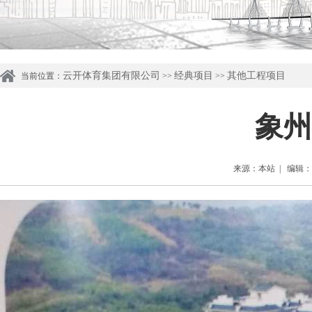
云开体育集团有限公司
经典项目
其他工程项目
当前位置：
>>
>>
象州
来源：本站 | 编辑：管理