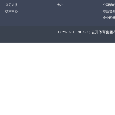
公司资质
专栏
公司活
技术中心
职业培
企业画
OPYRIGHT 2014 (C) 云开体育集团