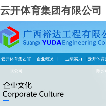
云开体育集团有限公司
云开体育集团有
企业概况
业绩实力
云开体育
限公司
限公