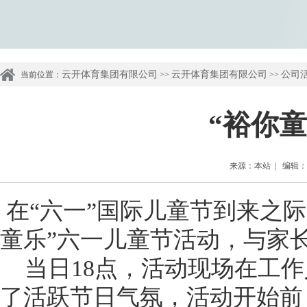
云开体育集团有限公司
云开体育集团有限公司
公司
当前位置：
>>
>>
“裕你
来源：本站 | 编辑：管理
在“六一”国际儿童节到来之际
童乐”六一儿童节活动，与家
当日18点，活动现场在工作
了活跃节日气氛，活动开始前