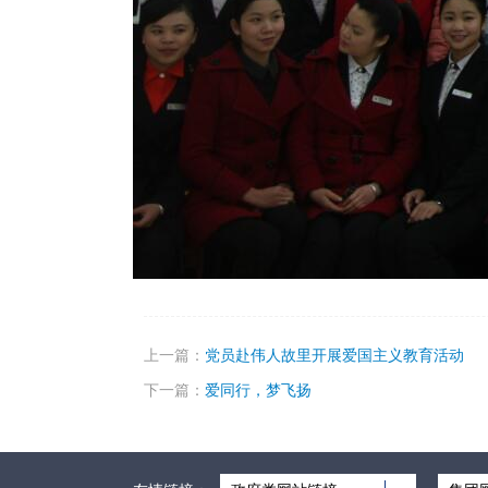
上一篇：
党员赴伟人故里开展爱国主义教育活动
下一篇：
爱同行，梦飞扬