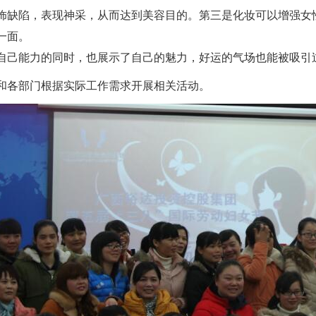
饰缺陷，表现神采，从而达到美容目的。第三是化妆可以增强女
一面。
自己能力的同时，也展示了自己的魅力，好运的气场也能被吸引
和各部门根据实际工作需求开展相关活动。