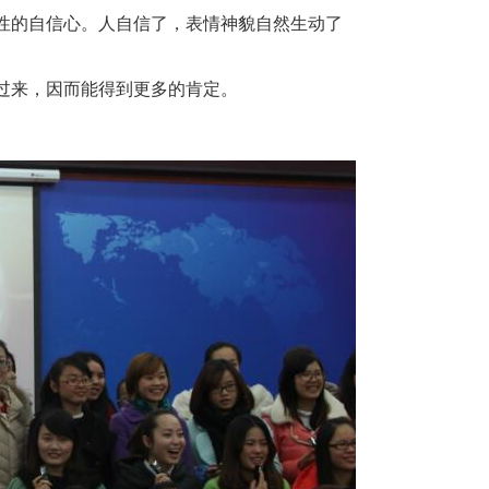
性的自信心。人自信了，表情神貌自然生动了
过来，因而能得到更多的肯定。