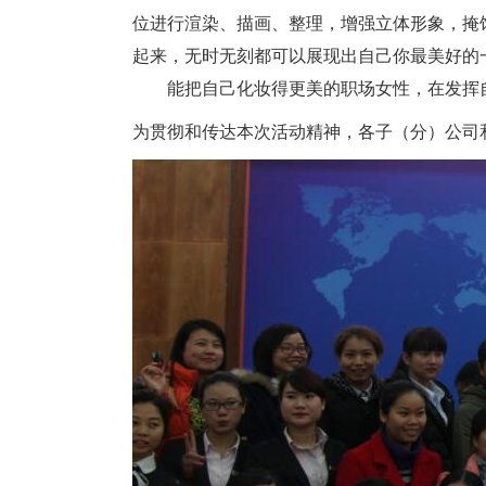
位进行渲染、描画、整理，增强立体形象，掩
起来，无时无刻都可以展现出自己你最美好的
能把自己化妆得更美的职场女性，在发挥
为贯彻和传达本次活动精神，各子（分）公司