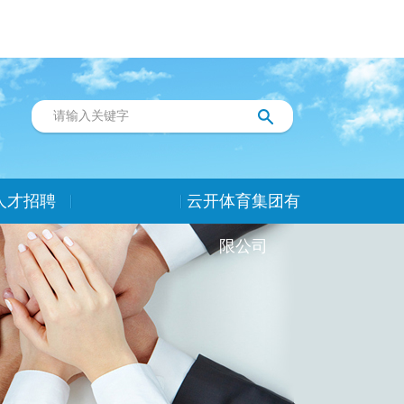
人才招聘
云开体育集团有
限公司