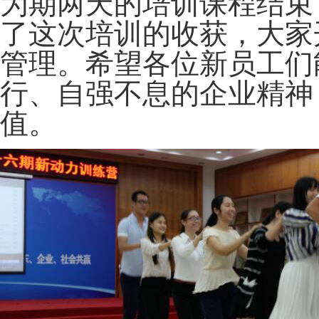
为期两天的培训课程结束
了这次培训的收获，大家
管理。希望各位新员工们
行、自强不息的企业精神
值。