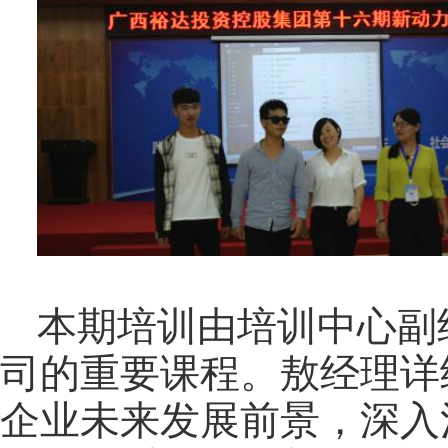
本期培训由培训中心副
司的重要课程。敖经理详
企业未来发展前景，深入