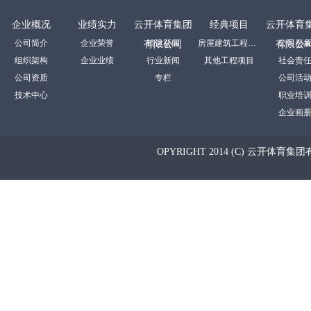
企业概况
业绩实力
云开体育集团
经典项目
云开体育
公司简介
企业荣誉
裕达新闻
房屋建筑工程项目
公司形
有限公司
有限公
组织架构
企业业绩
行业新闻
其他工程项目
社会责
公司资质
专栏
公司活
技术中心
职业培
企业画
OPYRIGHT 2014 (C) 云开体育集团