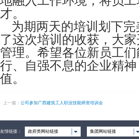
地融入工作环境，将员工
才。
为期两天的培训划下完
了这次培训的收获，大家
管理。希望各位新员工们
行、自强不息的企业精神
值。
上一篇：
公司参加广西建筑工人职业技能师资培训会
友情链接：
政府类网站链接
集团网站链接