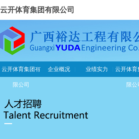
云开体育集团有限公司
云开体育集团有
企业概况
业绩实力
云开体育
限公司
限公