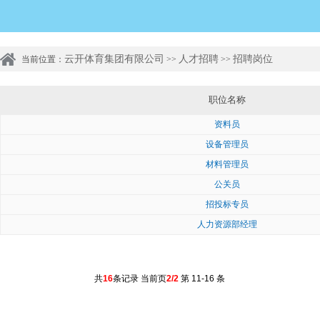
云开体育集团有限公司
人才招聘
招聘岗位
当前位置：
>>
>>
职位名称
资料员
设备管理员
材料管理员
公关员
招投标专员
人力资源部经理
共
16
条记录 当前页
2/2
第 11-16 条