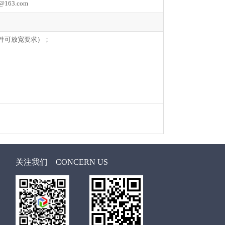
@163.com
条件可放宽要求）；
关注我们
CONCERN US