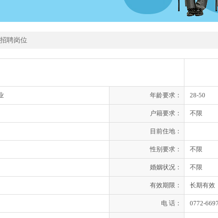
招聘岗位
业
年龄要求：
28-50
户籍要求：
不限
目前住地：
性别要求：
不限
婚姻状况：
不限
有效期限：
长期有效
电 话：
0772-669