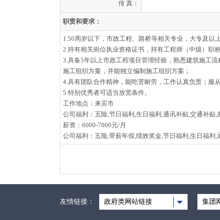
传 真：
职责和要求：
1.50周岁以下，市政工程、路桥等相关专业，大专及以
2.持有相关岗位执业资格证书，持有工程师（中级）职
3.具备5年以上市政工程项目管理经验，熟悉建筑施工
施工组织方案，并能独立编制施工组织方案；
4.具有团队合作精神，能吃苦耐劳，工作认真负责；服
5.特别优秀者可适当放宽条件。
工作地点：来宾市
公司福利：五险,节日福利,生日福利,通讯补贴,交通补贴,
薪资：6000-7000元/月
公司福利：五险,带薪年假,绩效奖金,节日福利,生日福利,
友情链接：
政府类网站链接
集团