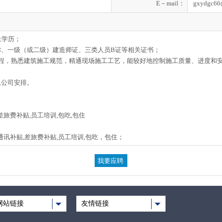
E－mail：
gxydgc66
上学历；
称、一级（或二级）建造师证、三类人员B证等相关证书；
流程，熟悉建筑施工规范，精通现场施工工艺，能较好地控制施工质量、进度和
从公司安排。
差旅费补贴,员工培训,包吃,包住
通讯补贴,差旅费补贴,员工培训,包吃，包住；
网站链接
友情链接