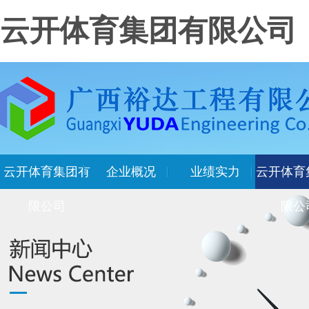
云开体育集团有限公司
云开体育集团有
企业概况
业绩实力
云开体育
限公司
限公