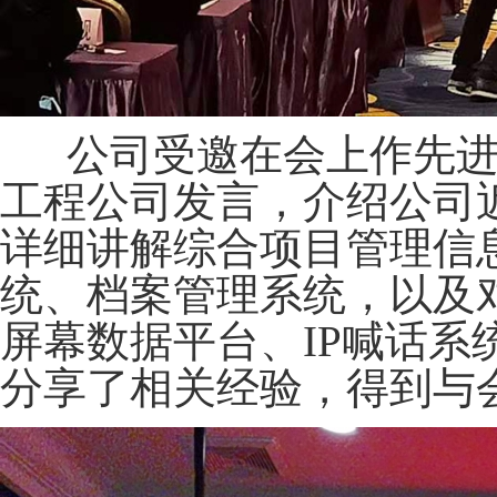
公司受邀在会上作先
工程公司发言，介绍公司
详细讲解综合项目管理信
统、档案管理系统，以及
屏幕数据平台、
IP
喊话系
分享了相关经验，得到与