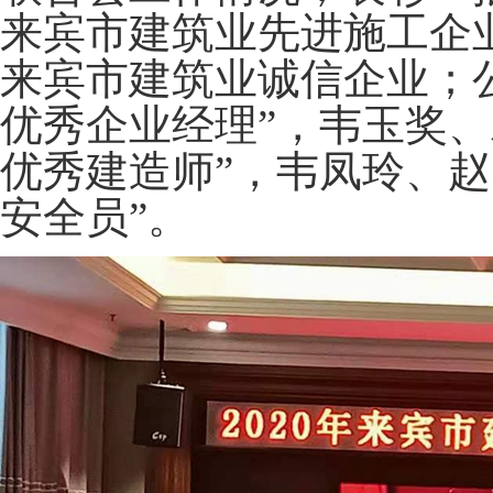
来宾市建筑业先进施工企
来宾市建筑业诚信企业；
优秀企业经理”，韦玉奖、
优秀建造师”，韦凤玲、赵
安全员”。