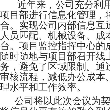
近年来，公司充分利用
项目部进行信息化管理，
合。实现公司内部信息互
人员匹配、机械设备、成
台。项目监控指挥中心的
随时随地与项目部召开线
务，避免了区域限制。通
审核流程，减低办公成本
理水平和工作效率。
公司将以此次会议为契