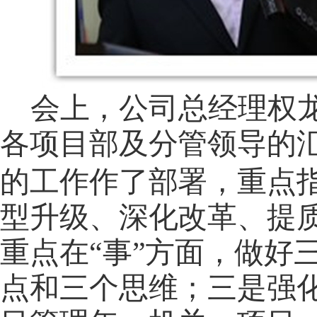
会上，公司总经理权
各项目部及分管领导的
的工作作了部署，重点指
型升级、深化改革、提
重点在“事”方面，做好
点和三个思维；三是强化