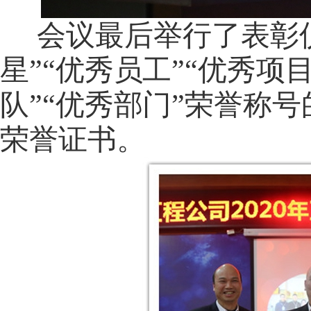
会议最后举行了表彰
星”“优秀员工”“优秀项
队”“优秀部门”荣誉称
荣誉证书。