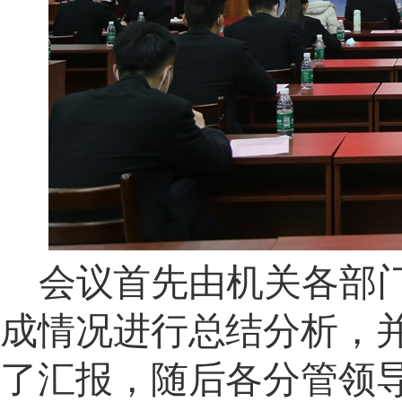
会议首先由机关各部
成情况进行总结分析，
了汇报，随后各分管领