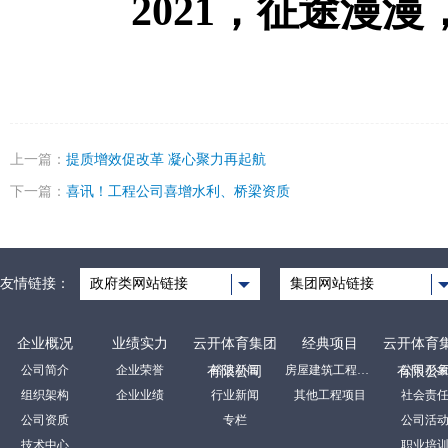
2021
，征途漫漫
上一篇：
提质增效促改革 凝心聚力再起航
下一篇：
喜讯！工程公司喜增水利、桥梁资质
友情链接：
政府类网站链接
集团网站链接
企业概况
业绩实力
云开体育集团
经典项目
云开体育
公司简介
企业荣誉
裕达新闻
房屋建筑工程项目
公司形
有限公司
有限公
组织架构
企业业绩
行业新闻
其他工程项目
社会责
公司资质
专栏
公司活
技术中心
职业培