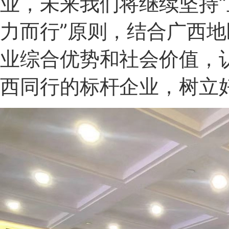
业，未来我们将继续坚持
力而行”原则，结合广西
业综合优势和社会价值，
西同行的标杆企业，树立