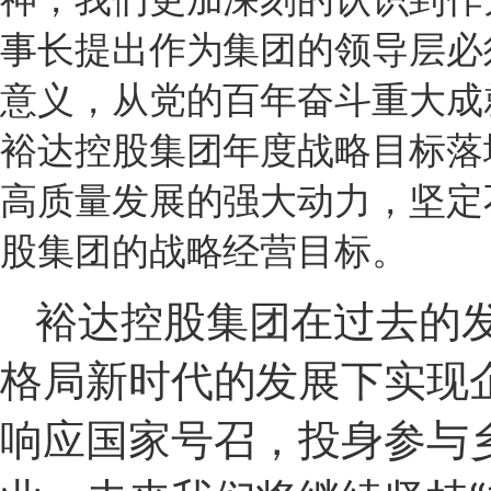
事长提出作为集团的领导层必
意义，从党的百年奋斗重大成
裕达控股集团年度战略目标落
高质量发展的强大动力，坚定
股集团的战略经营目标。
裕达控股集团在过去的
格局新时代的发展下实现
响应国家号召，投身参与