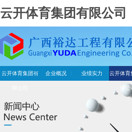
云开体育集团有限公司
云开体育集团有
企业概况
业绩实力
云开体育
限公司
限公