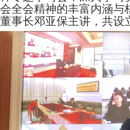
会全会精神的丰富内涵与
董事长邓亚保主讲
，共
设