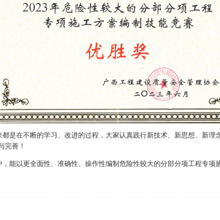
来都是在不断的学习、改进的过程，大家认真践行新技术、新思想、新理
与完善！
中，能以更全面性、准确性、操作性编制危险性较大的分部分项工程专项