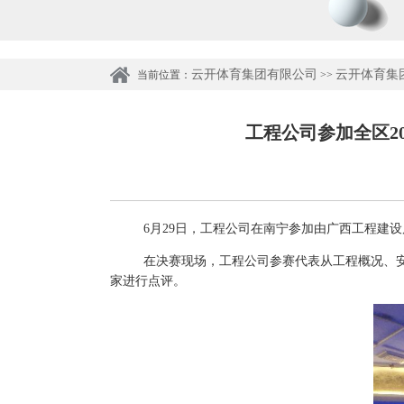
云开体育集团有限公司
云开体育集
当前位置：
>>
工程公司参加全区2
6月29日，工程公司在南宁参加由广西工程建
在决赛现场，工程公司参赛代表从工程概况、
家进行点评。