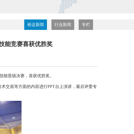
裕达新闻
行业新闻
专栏
制技能竞赛喜获优胜奖
制技能晋级决赛，喜获优胜奖。
技术交底等方面的内容进行
PPT台上演讲，最后评委专