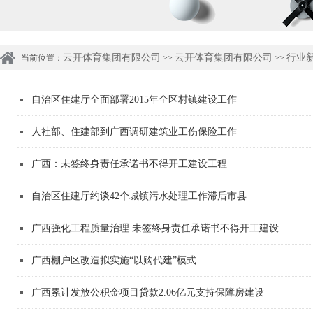
云开体育集团有限公司
云开体育集团有限公司
行业
当前位置：
>>
>>
自治区住建厅全面部署2015年全区村镇建设工作
人社部、住建部到广西调研建筑业工伤保险工作
广西：未签终身责任承诺书不得开工建设工程
自治区住建厅约谈42个城镇污水处理工作滞后市县
广西强化工程质量治理 未签终身责任承诺书不得开工建设
广西棚户区改造拟实施“以购代建”模式
广西累计发放公积金项目贷款2.06亿元支持保障房建设