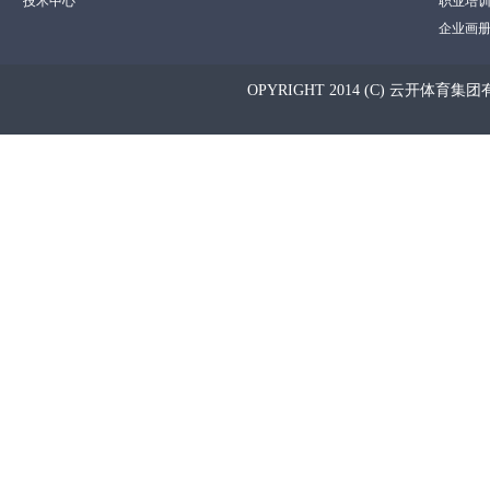
技术中心
职业培
企业画
OPYRIGHT 2014 (C) 云开体育集团