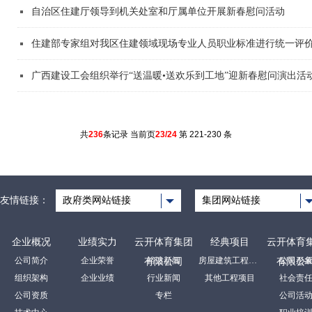
自治区住建厅领导到机关处室和厅属单位开展新春慰问活动
住建部专家组对我区住建领域现场专业人员职业标准进行统一评
广西建设工会组织举行“送温暖•送欢乐到工地”迎新春慰问演出活
共
236
条记录 当前页
23/24
第 221-230 条
友情链接：
政府类网站链接
集团网站链接
企业概况
业绩实力
云开体育集团
经典项目
云开体育
公司简介
企业荣誉
裕达新闻
房屋建筑工程项目
公司形
有限公司
有限公
组织架构
企业业绩
行业新闻
其他工程项目
社会责
公司资质
专栏
公司活