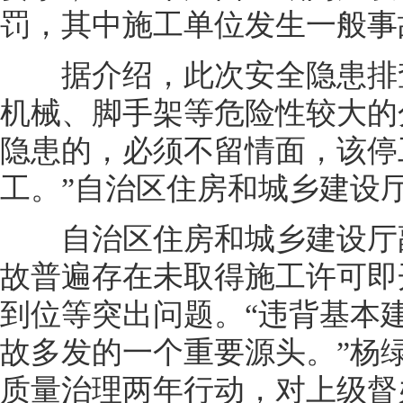
罚，其中施工单位发生一般事
据介绍，此次安全隐患排查
机械、脚手架等危险性较大的
隐患的，必须不留情面，该停
工。”自治区住房和城乡建设
自治区住房和城乡建设厅副
故普遍存在未取得施工许可即
到位等突出问题。“违背基本
故多发的一个重要源头。”杨绿
质量治理两年行动，对上级督