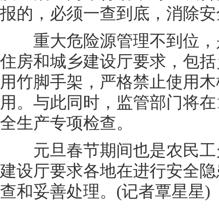
报的，必须一查到底，消除安
重大危险源管理不到位，是
住房和城乡建设厅要求，包括
用竹脚手架，严格禁止使用木
用。与此同时，监管部门将在
全生产专项检查。
元旦春节期间也是农民工欠
建设厅要求各地在进行安全隐
查和妥善处理。(记者覃星星)