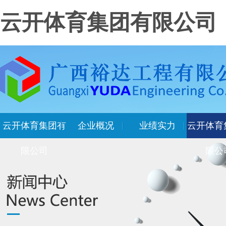
云开体育集团有限公司
云开体育集团有
企业概况
业绩实力
云开体育
限公司
限公