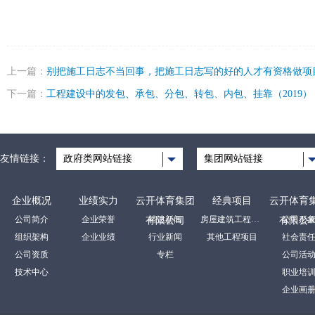
上一篇：
别把施工日志不当回事，把施工日志写的好的人才有资格做项
下一篇：
工程建设中的发包、承包、分包、转包、内包、挂靠（2019）
友情链接：
政府类网站链接
集团网站链接
企业概况
业绩实力
云开体育集团
经典项目
云开体育
公司简介
企业荣誉
裕达新闻
房屋建筑工程项目
公司形
有限公司
有限公
组织架构
企业业绩
行业新闻
其他工程项目
社会责
公司资质
专栏
公司活
技术中心
职业培
企业画