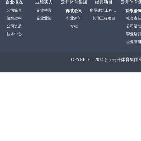
企业概况
业绩实力
云开体育集团
经典项目
云开体育
公司简介
企业荣誉
裕达新闻
房屋建筑工程项目
公司形
有限公司
有限公
组织架构
企业业绩
行业新闻
其他工程项目
社会责
公司资质
专栏
公司活
技术中心
职业培
企业画
OPYRIGHT 2014 (C) 云开体育集团