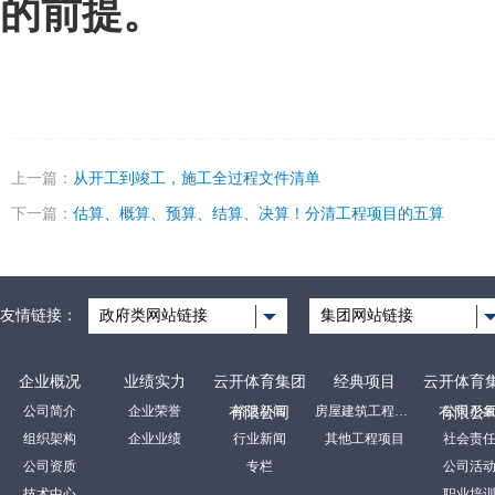
的前提。
上一篇：
从开工到竣工，施工全过程文件清单
下一篇：
估算、概算、预算、结算、决算！分清工程项目的五算
友情链接：
政府类网站链接
集团网站链接
企业概况
业绩实力
云开体育集团
经典项目
云开体育
公司简介
企业荣誉
裕达新闻
房屋建筑工程项目
公司形
有限公司
有限公
组织架构
企业业绩
行业新闻
其他工程项目
社会责
公司资质
专栏
公司活
技术中心
职业培