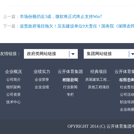
上一篇：
市场份额仍近3成，微软将正式终止支持Win7
下一篇：
追责政府项目拖欠！压实建设单位9大责任！国务院《保障农
友情链接：
政府类网站链接
集团网站链接
企业概况
业绩实力
云开体育集团
经典项目
云开体育
公司简介
企业荣誉
裕达新闻
房屋建筑工程项目
公司形
有限公司
有限公
组织架构
企业业绩
行业新闻
其他工程项目
社会责
公司资质
专栏
公司活
技术中心
职业培
企业画
OPYRIGHT 2014 (C) 云开体育集团