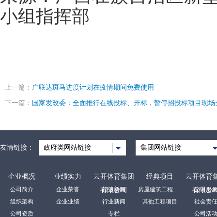
小组指挥部
上一篇：
广联达斑马进度计划在疫情期间免费使用
下一篇：
国家发改委：全面推行在线投标、开标，暂停招投标项目现场
友情链接：
政府类网站链接
集团网站链接
企业概况
业绩实力
云开体育集团
经典项目
云开体育
公司简介
企业荣誉
裕达新闻
房屋建筑工程项目
公司形
有限公司
有限公
组织架构
企业业绩
行业新闻
其他工程项目
社会责
公司资质
专栏
公司活