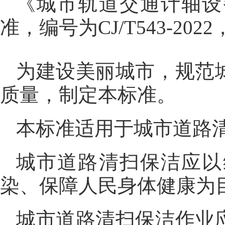
《城市轨道交通计轴设
准，编号为CJ/T543-202
为建设美丽城市，规范
质量，制定本标准。
本标准适用于城市道路
城市道路清扫保洁应以
染、保障人民身体健康为
城市道路清扫保洁作业