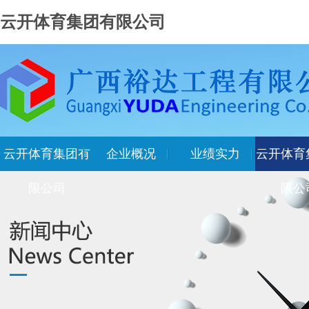
云开体育集团有限公司
云开体育集团有
企业概况
业绩实力
云开体育
限公司
限公