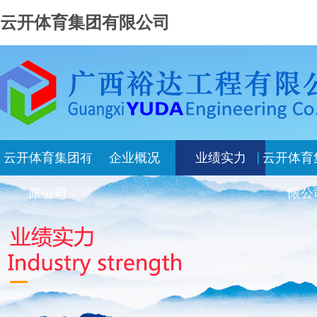
云开体育集团有限公司
云开体育集团有
企业概况
业绩实力
云开体育
限公司
限公