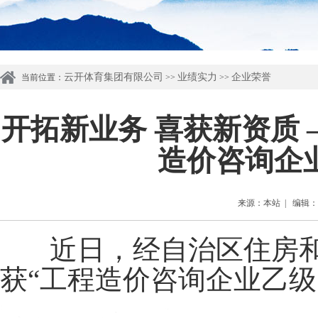
云开体育集团有限公司
业绩实力
企业荣誉
当前位置：
>>
>>
开拓新业务 喜获新资质
造价咨询企
来源：本站 | 编辑：管理
近日，经自治区住房和
获
“工程造价咨询企业乙级