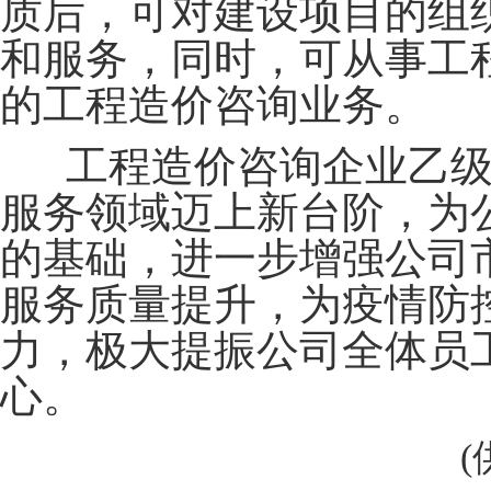
质后，可对建设项目的组
和服务，同时，可从事工
的工程造价咨询业务。
工程造价咨询企业乙级
服务领域迈上新台阶，为
的基础，进一步增强公司
服务质量提升，为疫情防
力，极大提振公司全体员
心。