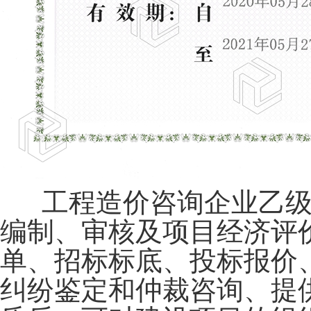
工程造价咨询企业乙级
编制、审核及项目经济评
单、招标标底、投标报价
纠纷鉴定和仲裁咨询、提