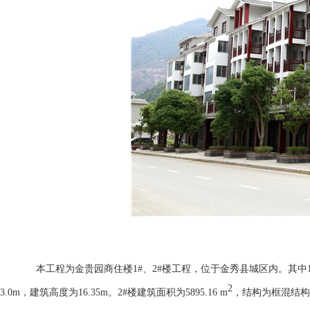
本工程为金贵园商住楼
1#
、
2#
楼工程，位于金秀县城区内。其中
2
3.0m
，建筑高度为
16.35m
。
2#
楼建筑面积为
5895.16 m
，结构为框混结构