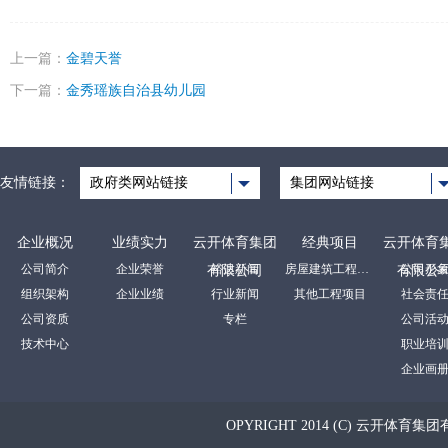
上一篇：
金碧天誉
下一篇：
金秀瑶族自治县幼儿园
友情链接：
政府类网站链接
集团网站链接
企业概况
业绩实力
云开体育集团
经典项目
云开体育
公司简介
企业荣誉
裕达新闻
房屋建筑工程项目
公司形
有限公司
有限公
组织架构
企业业绩
行业新闻
其他工程项目
社会责
公司资质
专栏
公司活
技术中心
职业培
企业画
OPYRIGHT 2014 (C) 云开体育集团