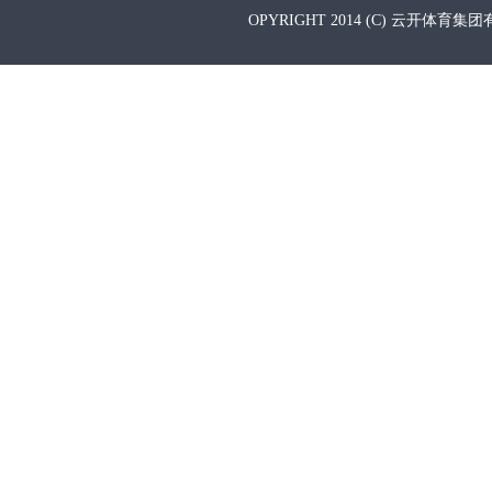
OPYRIGHT 2014 (C) 云开体育集团