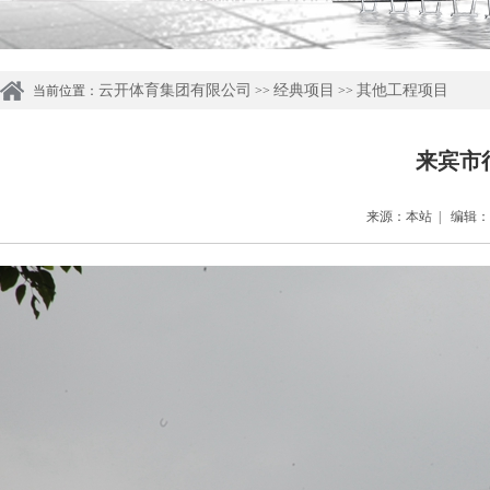
云开体育集团有限公司
经典项目
其他工程项目
当前位置：
>>
>>
来宾市
来源：本站 | 编辑：管理