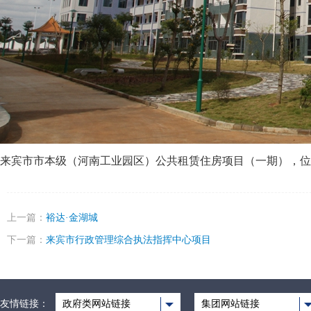
来宾市市本级（河南工业园区）公共租赁住房项目（一期），位
上一篇：
裕达·金湖城
下一篇：
来宾市行政管理综合执法指挥中心项目
友情链接：
政府类网站链接
集团网站链接