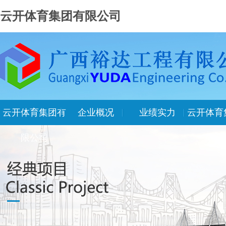
云开体育集团有限公司
云开体育集团有
企业概况
业绩实力
云开体育
限公司
限公