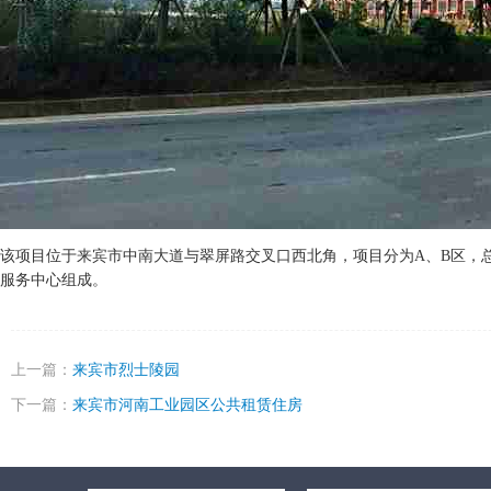
该项目位于来宾市中南大道与翠屏路交叉口西北角，项目分为A、B区，总建筑
服务中心组成。
上一篇：
来宾市烈士陵园
下一篇：
来宾市河南工业园区公共租赁住房