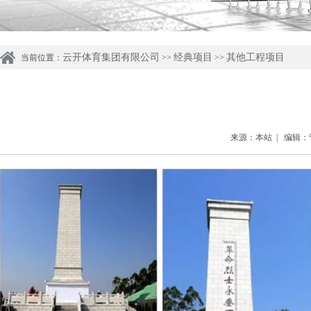
云开体育集团有限公司
经典项目
其他工程项目
当前位置：
>>
>>
来源：本站 | 编辑：管理