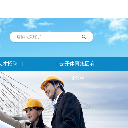
人才招聘
云开体育集团有
限公司