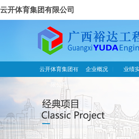
云开体育集团有限公司
云开体育集团有
企业概况
业绩
限公司