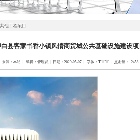
其他工程项目
博白县客家书香小镇风情商贸城公共基础设施建设项
T
T
来源：本站 | 编辑：管理员 | 日期：2020-05-07 | 字体：
T
| 点击量：12453