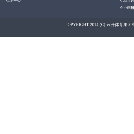
技术中心
职业培
企业画
OPYRIGHT 2014 (C) 云开体育集团