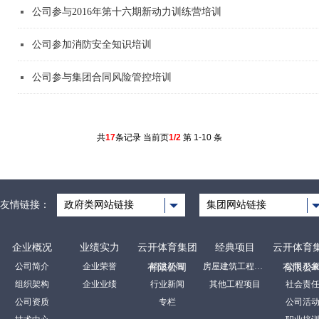
公司参与2016年第十六期新动力训练营培训
公司参加消防安全知识培训
公司参与集团合同风险管控培训
共
17
条记录 当前页
1/2
第 1-10 条
友情链接：
政府类网站链接
集团网站链接
企业概况
业绩实力
云开体育集团
经典项目
云开体育
公司简介
企业荣誉
裕达新闻
房屋建筑工程项目
公司形
有限公司
有限公
组织架构
企业业绩
行业新闻
其他工程项目
社会责
公司资质
专栏
公司活