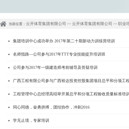
云开体育集团有限公司
云开体育集团有限公司
职业
当前位置：
>>
>>
集团培训中心成功举办 2017年第二十期新动力训练营培训
名师指路—公司参与2017年TTT专业技能提升培训班
公司参与2017年一级建造师考前辅导及答疑培训
广西工程有限公司参与广西裕达投资控股集团项目总平和分项工
工程管理中心总经理高绍举开展总平和分项工程验收质量标准培
同心同德，奋勇拼搏，团结协作，冲刺2016
学无止境，专家培训