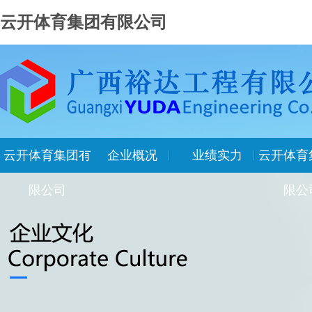
云开体育集团有限公司
云开体育集团有
企业概况
业绩实力
云开体育
限公司
限公