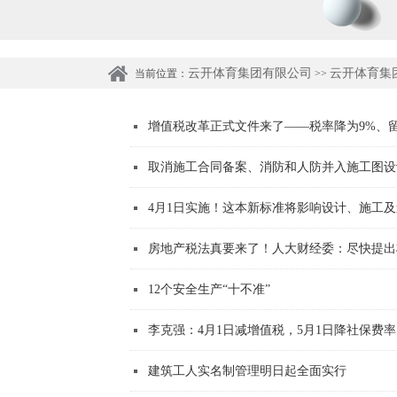
云开体育集团有限公司
云开体育集
当前位置：
>>
增值税改革正式文件来了——税率降为9%、
取消施工合同备案、消防和人防并入施工图设
4月1日实施！这本新标准将影响设计、施工
房地产税法真要来了！人大财经委：尽快提出
12个安全生产“十不准”
李克强：4月1日减增值税，5月1日降社保费率
建筑工人实名制管理明日起全面实行