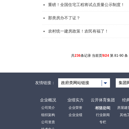
重磅！全国住宅工程将试点质量公示制度！
那类房办不了证？
农村统一建房政策！农民有福了！
共
236
条记录 当前页
9/24
第 81-90 条
友情链接：
政府类网站链接
集团
企业概况
业绩实力
云开体育集团
经
公司简介
企业荣誉
裕达新闻
有限公司
组织架构
企业业绩
行业新闻
其他
公司资质
专栏