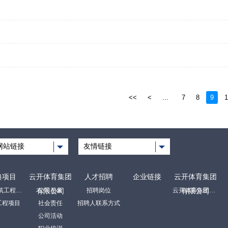
<<
<
...
7
8
9
1
网站链接
友情链接
典项目
云开体育集团
人才招聘
企业链接
云开体育集团
房屋建筑工程项目
公司形象
招聘岗位
云开体育集团有限公司
有限公司
有限公司
工程项目
社会责任
招聘人联系方式
公司活动