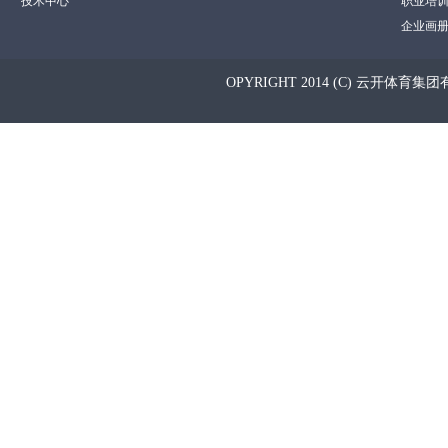
技术中心
职业培
企业画
OPYRIGHT 2014 (C) 云开体育集团