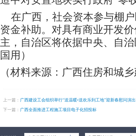
在广西，社会资本参与棚户
资金补助。对具有商业开发价
主，自治区将依据中央、自治
国用）
（材料来源：广西住房和城乡
上一篇：
广西建设工会组织举行“送温暖•送欢乐到工地”迎新春慰问演
下一篇：
广西全面推进工程施工项目电子化招投标