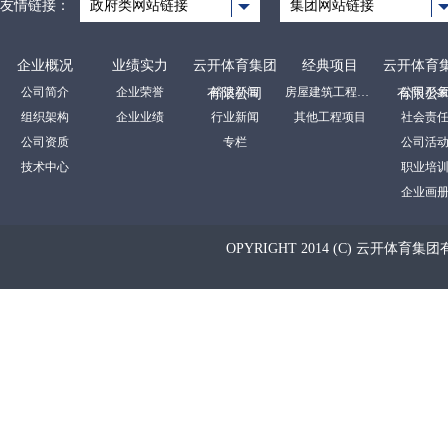
友情链接：
政府类网站链接
集团网站链接
企业概况
业绩实力
云开体育集团
经典项目
云开体育
公司简介
企业荣誉
裕达新闻
房屋建筑工程项目
公司形
有限公司
有限公
组织架构
企业业绩
行业新闻
其他工程项目
社会责
公司资质
专栏
公司活
技术中心
职业培
企业画
OPYRIGHT 2014 (C) 云开体育集团