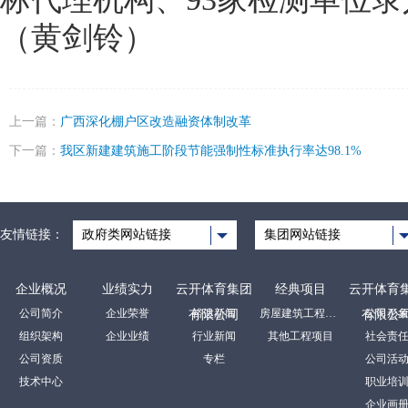
（黄剑铃）
上一篇：
广西深化棚户区改造融资体制改革
下一篇：
我区新建建筑施工阶段节能强制性标准执行率达98.1%
友情链接：
政府类网站链接
集团网站链接
企业概况
业绩实力
云开体育集团
经典项目
云开体育
公司简介
企业荣誉
裕达新闻
房屋建筑工程项目
公司形
有限公司
有限公
组织架构
企业业绩
行业新闻
其他工程项目
社会责
公司资质
专栏
公司活
技术中心
职业培
企业画