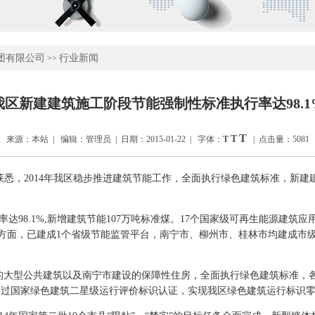
团有限公司
行业新闻
>>
我区新建建筑施工阶段节能强制性标准执行率达98.1
T
T
来源：本站 | 编辑：管理员 | 日期：2015-01-22 | 字体：
T
| 点击量：5081
2014年我区稳步推进建筑节能工作，全面执行绿色建筑标准，新建建筑
达98.1%,新增建筑节能107万吨标准煤。17个国家级可再生能源建筑
方面，已建成1个省级节能监管平台，南宁市、柳州市、桂林市均建成市级
大型公共建筑以及南宁市建设的保障性住房，全面执行绿色建筑标准，各
通过国家绿色建筑二星级运行评价标识认证，实现我区绿色建筑运行标识