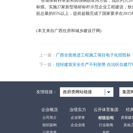
在墙体材料革新和高强钢筋应用方面，我区列入2014
标煤。实施27家新型墙材标杆示范企业工程建设，钦
筋总量的85%以上，提前超额完成了国家要求在201
(本文来自广西住房和城乡建设厅网)
上一篇：
广西全面推进工程施工项目电子化招投标
下一篇：
扭转建筑安全生产不利形势 自治区住建厅
友情链接：
政府类网站链接
集团
企业概况
业绩实力
云开体育集团
经
公司简介
企业荣誉
裕达新闻
有限公司
组织架构
企业业绩
行业新闻
其他
公司资质
专栏