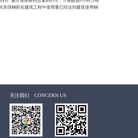
料产量占墙体材料总量的63%，节省能源约140万吨
年全区高强钢筋在建筑工程中使用量已经达到建筑使用钢
关注我们
CONCERN US