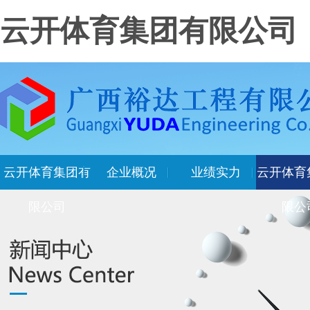
云开体育集团有限公司
云开体育集团有
企业概况
业绩实力
云开体育
限公司
限公