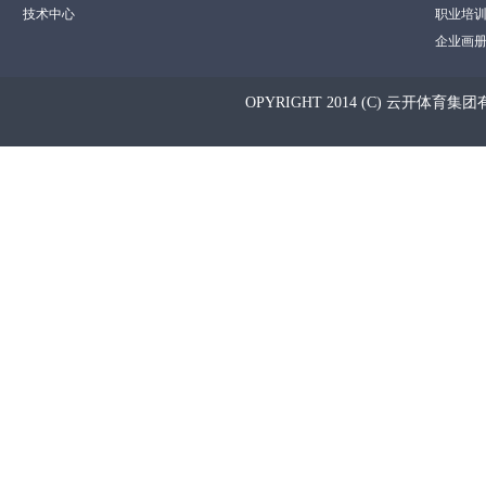
技术中心
职业培
企业画
OPYRIGHT 2014 (C) 云开体育集团