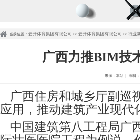
云开体育集团有限公司
云开体育集团有限公司
行业
当前位置：
>>
>>
广西力推BIM技
来源：本站 | 编辑：管理
广西住房和城乡
厅副巡
应用，推动建筑产业现代
中国建筑第八工程局广
际壮医医院工程为例说，