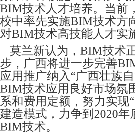
BIM技术人才培养。当
校中率先实施BIM技术
对BIM技术高技能人才实
莫兰新认为，
BIM技
步，广西将进一步完善BI
应用推广纳入“广西壮族
BIM技术应用良好市场氛
系和费用定额，努力实现“
建造模式，力争到2020
BIM技术。