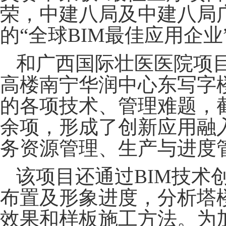
荣，中建八局及中建八局
的“全球BIM最佳应用企业
和广西国际壮医医院项
高楼南宁华润中心东写字
的各项技术、管理难题，
余项，形成了创新应用融
务资源管理、生产与进度
该项目还通过
BIM技
布置及形象进度，分析塔
效果和样板施工方法。为