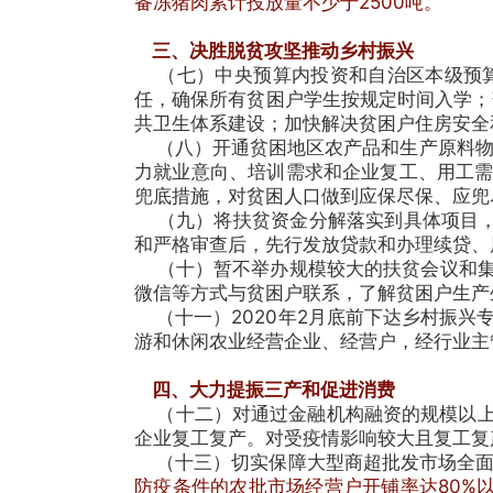
备冻猪肉累计投放量不少于2500吨。
三、决胜脱贫攻坚推动乡村振兴
（七）中央预算内投资和自治区本级预算内
任，确保所有贫困户学生按规定时间入学；
共卫生体系建设；加快解决贫困户住房安全
（八）开通贫困地区农产品和生产原料物流
力就业意向、培训需求和企业复工、用工
兜底措施，对贫困人口做到应保尽保、应兜
（九）将扶贫资金分解落实到具体项目，
和严格审查后，先行发放贷款和办理续贷、
（十）暂不举办规模较大的扶贫会议和集
微信等方式与贫困户联系，了解贫困户生产
（十一）2020年2月底前下达乡村振兴
游和休闲农业经营企业、经营户，经行业主
四、大力提振三产和促进消费
（十二）对通过金融机构融资的规模以上
企业复工复产。对受疫情影响较大且复工复
（十三）切实保障大型商超批发市场全面
防疫条件的农批市场经营户开铺率达80%