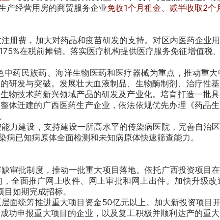
生产经营用房的商贸服务企业
免收1个月租金、减半收取2个
注册费，加大对药品和疫苗研发的支持。对区内医药企业用
的175%在税前摊销。落实医疗机构提供医疗服务免征增值税
中药民族药、海洋生物医药和医疗器械为重点，推动重大
物的研发与突破。发展壮大血液制品、生物酶制剂、治疗性基
等生物技术药新兴领域产品的研发及产业化。培育打造一批具
市整体迁建的广西医药生产企业，依法依规优先办理《药品生
。
能力建设，支持建设一所高水平的传染病医院，完善自治区
染病已知病原体全面检测和未知病原体快速筛查能力。
缺审批制度，推动一批重大项目落地。依托广西投资项目在
询，全面推广网上收件、网上审批和网上出件。加快升级改
项目如期完成招标。
区层面统筹推进重大项目资金50亿元以上。加大新投资项目
并成功申报重大项目的企业，以及复工积极并顺利达产的重大