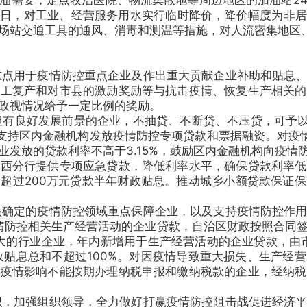
月30日，对工业、经营服务用水实行临时降价，降价幅度为非
场站交通工具的通风、消毒和测温等措施，对人流密集地区
点用于疫情防控重点企业及作出重大贡献企业补助和贴息、
复工复产和对市县的激励奖励等与抗击疫情、恢复生产相关的
政视情况给予一定比例的奖励。
有良好发展前景的企业，不抽贷、不断贷、不压贷，可予以展
，支持区内金融机构发放疫情防控专项贷款和票据融资。对疫
发放的贷款利率不高于3.15%，鼓励区内金融机构向疫情
广西分行提供专项应急贷款，降低利率水平，确保贷款利率低
超过200万元贷款半年财政贴息。推动城乡小额贷款保证
确定的疫情防控领域重点保障企业，以及支持疫情防控作用
用于疫情防控相关生产经营活动的企业贷款，自治区财政按照合同
大的行业企业，年内新增用于生产经营活动的企业贷款，由
财政贴息总和不超过100%。对因疫情导致重大损失、生产经
受疫情影响不能按期办理纳税申报和缴纳税款的企业，经纳税
，加强组织领导，全力做好打赢疫情防控阻击战促进经济平