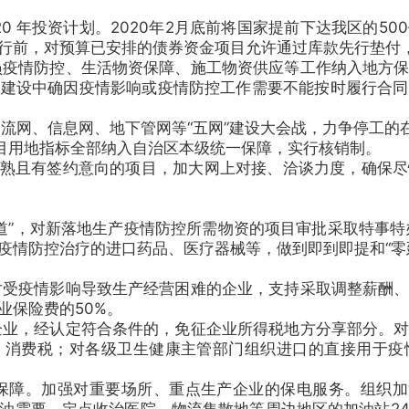
 年投资计划。2020年2月底前将国家提前下达我区的5
行前，对预算已安排的债券资金项目允许通过库款先行垫付
疫情防控、生活物资保障、施工物资供应等工作纳入地方保
目建设中确因疫情影响或疫情防控工作需要不能按时履行合同
网、信息网、地下管网等“五网”建设大会战，力争停工的在建
项目用地指标全部纳入自治区本级统一保障，实行核销制。
成熟且有签约意向的项目，加大网上对接、洽谈力度，确保尽
”，对新落地生产疫情防控所需物资的项目审批采取特事特
疫情防控治疗的进口药品、医疗器械等，做到即到即提和“零
受疫情影响导致生产经营困难的企业，支持采取调整薪酬、
业保险费的50%。
业，经认定符合条件的，免征企业所得税地方分享部分。对
、消费税；对各级卫生健康主管部门组织进口的直接用于疫
障。加强对重要场所、重点生产企业的保电服务。组织加油
油需要，定点收治医院、物流集散地等周边地区的加油站2