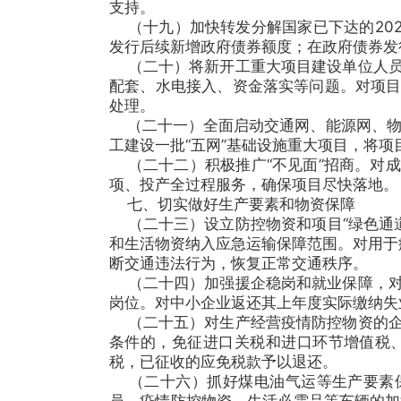
支持。
（十九）加快转发分解国家已下达的2020
发行后续新增政府债券额度；在政府债券发
（二十）将新开工重大项目建设单位人员
配套、水电接入、资金落实等问题。对项
处理。
（二十一）全面启动交通网、能源网、物流
工建设一批“五网”基础设施重大项目，将
（二十二）积极推广“不见面”招商。对
项、投产全过程服务，确保项目尽快落地。
七、切实做好生产要素和物资保障
（二十三）设立防控物资和项目“绿色通道
和生活物资纳入应急运输保障范围。对用于
断交通违法行为，恢复正常交通秩序。
（二十四）加强援企稳岗和就业保障，对
岗位。对中小企业返还其上年度实际缴纳失
（二十五）对生产经营疫情防控物资的企
条件的，免征进口关税和进口环节增值税
税，已征收的应免税款予以退还。
（二十六）抓好煤电油气运等生产要素保
员、疫情防控物资、生活必需品等车辆的加