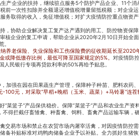
产企业的扶持，继续驻点服务5个防护产品企业、11个消杀企
行税前一次性扣除并全额退还增值税增量留抵税额；对企业运
派服务取得的收入，免征增值税；对扩大疫情防控重点物资产
扶持，协助企业解决复工复产达产遇到的用工、防控物资保障
审核企业的复工申请，帮助企业从2020年2月10日开始全
荒。
纳养老保险、失业保险和工伤保险费的征收期延长至2020
金或降低缴存比例，最低可降至国家规定的5%。
对疫情防
国人民银行专项再贷款利率的50%再给予贴息。
，加强在园在田果蔬生产管理，保障种子种苗、肥料农药、
元-100元，对采取“早稻+晚稻（玉米、蔬菜）+马铃薯”连
“菜篮子”产品保供稳价。保障“菜篮子”产品和农业生产资
道，不得拦截仔畜雏禽、种畜禽、饲料、畜禽产品运输车辆，
活禽交易市场和禁止在农贸市场内屠宰活禽，对因疫情防控需
肉储备补贴标准对鸡鸭肉储备企业予以补贴。全力抓好生猪恢