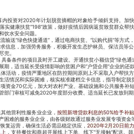
投资对2020年计划脱贫摘帽的对象给予倾斜支持。加快
落实健康扶贫“198”政策，做好疫情后因病返贫致贫群众帮
和饮水安全问题。
输送“绿色快捷通道”，通过电商扶贫、“以购代捐”等方式
需求信息，加强劳务服务，积极开发生态护林员、保洁员等公
尽兜。
具备条件的项目及时开工建设。开通扶贫小额信贷“绿色通道
展期，适当延长受疫情影响的贫困户和“户贷企用”企业的还
体活动，疫情严重地区在防控期间原则上不采取入户帮扶方
生活情况和实际困难，核实核准建档立卡信息，指导制定脱
专项资金70亿元，加大对农村产业、基础设施和公共服务补
管部门审核可减免2020年度部分收费、适当延长已发放到
其他营利性服务业企业，
按照新增贷款利息的50%给予补
产困难的服务业企业，由各级财政通过服务业发展专项资金
恢复运营，确保生活必需品稳定供应，
2020年2月20日
以上
，支持餐饮和商超开展线上下单、线下“无接触”配送。