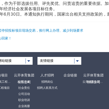
效，作为干部选拔任用、评先奖优、问责追责的重要依据。加
年经济社会发展各项目标任务。
20年6月30日。本通知执行期间，国家出台相关支持政策的
暂停招投标项目现场交易，推行网上办理、减少到场要求
心回家！
网站链接
友情链接
典项目
云开体育集团
人才招聘
企业链接
云开体育集团
房屋建筑工程项目
公司形象
招聘岗位
云开体育集团有限公司
有限公司
有限公司
工程项目
社会责任
招聘人联系方式
公司活动
职业培训
企业画册