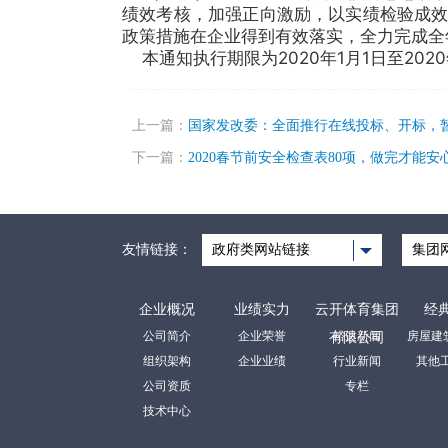
绩效考核，加强正向激励，以实绩检验成
政策措施在企业得到有效落实，全力完成全
本通知执行期限为2020年1月1日至20
上一篇：
国家发改委：全面推行在线投标、开标，
下一篇：
2020春节前安全检查表80项，做完才能安
友情链接：
政府类网站链接
集团
企业概况
业绩实力
云开体育集团
经
公司简介
企业荣誉
裕达新闻
有限公司
组织架构
企业业绩
行业新闻
其他
公司资质
专栏
技术中心