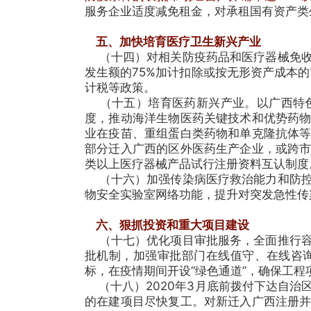
服务企业适度减免租金，对承租国有资产类
五、加快培育医疗卫生新兴产业
（十四）对相关防疫药品和医疗器械免收
发生额的75%加计扣除或按无形资产成本
计税等政策。
（十五）培育医药新兴产业。以广西特色
度，推动海洋生物医药关键技术和优势药
业在疫苗、重组蛋白类药物和单克隆抗体
部分迁入广西的区外医药生产企业，或跨
类以上医疗器械产品试行注册资料互认制度
（十六）加强传染病医疗救治能力和防控
物安全实验室网络功能，提升对突发急性传
六、狠抓投资和重大项目建设
（十七）优化项目审批服务，全面推行容
批机制，加强审批部门在线值守、在线咨
标，在疫情期间开设“绿色通道”，确保工程
（十八）2020年3月底前拨付下达自治
的在建项目尽快复工。对新迁入广西注册