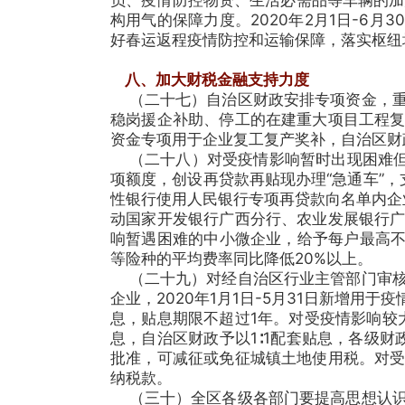
构用气的保障力度。2020年2月1日-6
好春运返程疫情防控和运输保障，落实枢纽
八、加大财税金融支持力度
（二十七）自治区财政安排专项资金，重
稳岗援企补助、停工的在建重大项目工程
资金专项用于企业复工复产奖补，自治区财
（二十八）对受疫情影响暂时出现困难但
项额度，创设再贷款再贴现办理“急通车”
性银行使用人民银行专项再贷款向名单内企业
动国家开发银行广西分行、农业发展银行
响暂遇困难的中小微企业，给予每户最高不
等险种的平均费率同比降低20%以上。
（二十九）对经自治区行业主管部门审核
企业，2020年1月1日-5月31日新增
息，贴息期限不超过1年。对受疫情影响较
息，自治区财政予以1∶1配套贴息，各级
批准，可减征或免征城镇土地使用税。对
纳税款。
（三十）全区各级各部门要提高思想认识