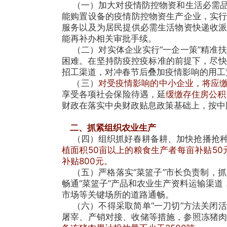
（一）加大对疫情防控物资和生活必需品生
能购置设备的疫情防控物资生产企业，实
服务以及为居民提供必需生活物资快递收
能再补办相关审批手续。
（二）对实体企业实行“一企一策”精准
困难。在坚持防疫控疫标准的前提下，尽快
招工渠道，对冲春节后叠加疫情影响的用工
（三）
对受疫情影响的中小企业，将应缴
享受各项社会保险待遇，延
缓缴存住房公积
财政在落实中央财政贴息政策基础上，按中
二、抓紧组织农业生产
（四）组织抓好春耕备耕、加快抢播抢种
植面积50亩以上的粮食生产者每亩补贴50
补贴800元。
（五）严格落实“菜篮子”市长负责制，抓好
畅通“菜篮子”产品和农业生产资料运输渠
市场等关键场所的道路通畅。
（六）不得采取简单“一刀切”方法关闭
屠宰、产销对接、收储等措施，参照冻猪