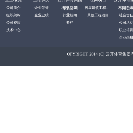
公司简介
企业荣誉
裕达新闻
房屋建筑工程项目
公司形
有限公司
有限公
组织架构
企业业绩
行业新闻
其他工程项目
社会责
公司资质
专栏
公司活
技术中心
职业培
企业画
OPYRIGHT 2014 (C) 云开体育集团