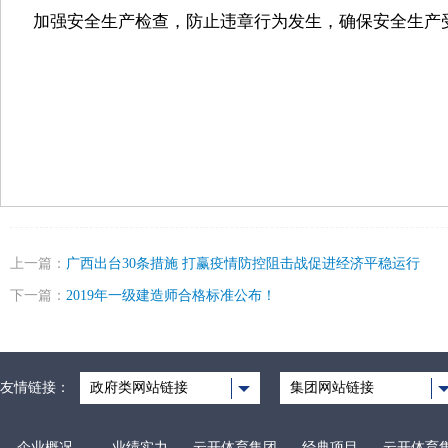
加强安全生产检查，防止违章行为发生，确保安全生产
上一篇：
广西出台30条措施 打赢疫情防控阻击战促进经济平稳运行
下一篇：
2019年一级建造师合格标准公布！
友情链接：
政府类网站链接
集团网站链接
企业概况
业绩实力
云开体育集团
经典项目
云开体育