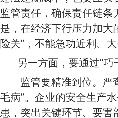
监管责任，确保责任链条
是，在经济下行压力加大
险关”，不能急功近利、
另一方面，要通过“巧干
监管要精准到位。严查严
毛病”。企业的安全生产
患，突出关键环节、要害